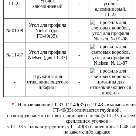
Уголок
ГТ-22
-
алюминиевый
Угол для профиля
№ 01-08
Nielsen (для
-
ГТ-49(35))
Угол для профиля
№ 11-87
-
Nielsen (для ГТ-33)
Пружины для
-
отщелкивающегося
-
профиля
*
- Направляющие ГТ-33, ГТ-49(35) и ГТ 48 - взаимозаменя
ГТ-49(35) отличаются глубиной,
на которую можно вставить лицевую панель (у ГТ-33 эта глу
креплением уголков
- у ГТ-33 уголок внутренний, у ГТ-49(35) - внешний. ГТ-48 с
на каком-либо каркасе