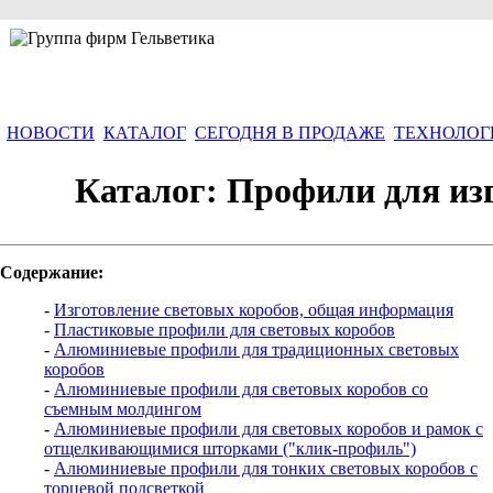
НОВОСТИ
КАТАЛОГ
СЕГОДНЯ В ПРОДАЖЕ
ТЕХНОЛОГ
Каталог: Профили для из
Содержание:
-
Изготовление световых коробов, общая информация
-
Пластиковые профили для световых коробов
-
Алюминиевые профили для традиционных световых
коробов
-
Алюминиевые профили для световых коробов со
съемным молдингом
-
Алюминиевые профили для световых коробов и рамок с
отщелкивающимися шторками ("клик-профиль")
-
Алюминиевые профили для тонких световых коробов с
торцевой подсветкой