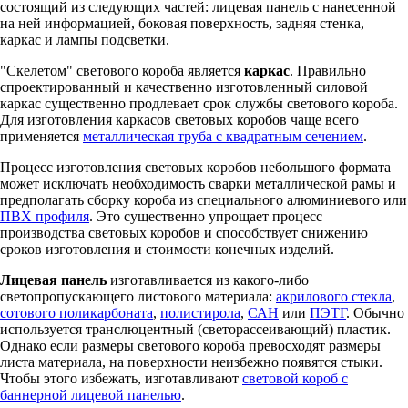
состоящий из следующих частей: лицевая панель с нанесенной
на ней информацией, боковая поверхность, задняя стенка,
каркас и лампы подсветки.
"Скелетом" светового короба является
каркас
. Правильно
спроектированный и качественно изготовленный силовой
каркас существенно продлевает срок службы светового короба.
Для изготовления каркасов световых коробов чаще всего
применяется
металлическая труба с квадратным сечением
.
Процесс изготовления световых коробов небольшого формата
может исключать необходимость сварки металлической рамы и
предполагать сборку короба из специального алюминиевого или
ПВХ профиля
. Это существенно упрощает процесс
производства световых коробов и способствует снижению
сроков изготовления и стоимости конечных изделий.
Лицевая панель
изготавливается из какого-либо
светопропускающего листового материала:
акрилового стекла
,
сотового поликарбоната
,
полистирола
,
САН
или
ПЭТГ
. Обычно
используется транслюцентный (светорассеивающий) пластик.
Однако если размеры светового короба превосходят размеры
листа материала, на поверхности неизбежно появятся стыки.
Чтобы этого избежать, изготавливают
световой короб с
баннерной лицевой панелью
.