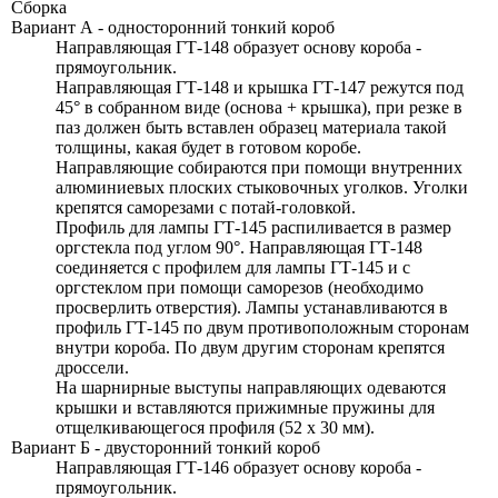
Сборка
Вариант А - односторонний тонкий короб
Направляющая ГТ-148 образует основу короба -
прямоугольник.
Направляющая ГТ-148 и крышка ГТ-147 режутся под
45° в собранном виде (основа + крышка), при резке в
паз должен быть вставлен образец материала такой
толщины, какая будет в готовом коробе.
Направляющие собираются при помощи внутренних
алюминиевых плоских стыковочных уголков. Уголки
крепятся саморезами с потай-головкой.
Профиль для лампы ГТ-145 распиливается в размер
оргстекла под углом 90°. Направляющая
ГТ-148
соединяется с профилем для лампы
ГТ-145
и с
оргстеклом при помощи саморезов (необходимо
просверлить отверстия). Лампы устанавливаются в
профиль
ГТ-145
по двум противоположным сторонам
внутри короба. По двум другим сторонам крепятся
дроссели.
На шарнирные выступы направляющих одеваются
крышки и вставляются прижимные пружины для
отщелкивающегося профиля
(52 х 30 мм).
Вариант Б - двусторонний тонкий короб
Направляющая ГТ-146 образует основу короба -
прямоугольник.