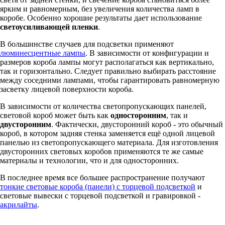
ярким и равномерным, без увеличения количества ламп в
коробе. Особенно хорошие результаты дает использование
светоусиливающей пленки
.
В большинстве случаев для подсветки применяют
люминесцентные лампы
. В зависимости от конфигурации и
размеров короба лампы могут располагаться как вертикально,
так и горизонтально. Следует правильно выбирать расстояние
между соседними лампами, чтобы гарантировать равномерную
засветку лицевой поверхности короба.
В зависимости от количества светопропускающих панелей,
световой короб может быть как
односторонним
, так и
двусторонним
. Фактически, двусторонний короб - это обычный
короб, в котором задняя стенка заменяется ещё одной лицевой
панелью из светопропускающего материала. Для изготовления
двусторонних световых коробов применяются те же самые
материалы и технологии, что и для односторонних.
В последнее время все большее распространение получают
тонкие световые короба (панели) с торцевой подсветкой
и
световые вывески с торцевой подсветкой и гравировкой -
акрилайты
.