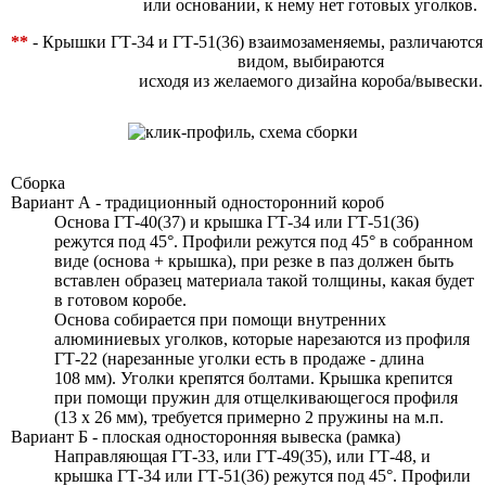
или основании, к нему нет готовых уголков.
**
- Крышки ГТ-34 и ГТ-51(36) взаимозаменяемы, различаются
видом, выбираются
исходя из желаемого дизайна короба/вывески.
Сборка
Вариант А - традиционный односторонний короб
Основа ГТ-40(37) и крышка ГТ-34 или ГТ-51(36)
режутся под 45°. Профили режутся под 45° в собранном
виде (основа + крышка), при резке в паз должен быть
вставлен образец материала такой толщины, какая будет
в готовом коробе.
Основа собирается при помощи внутренних
алюминиевых уголков, которые нарезаются из профиля
ГТ-22
(нарезанные уголки есть в продаже - длина
108 мм).
Уголки крепятся болтами. Крышка крепится
при помощи пружин для отщелкивающегося профиля
(13 х 26 мм),
требуется примерно 2 пружины
на м.п.
Вариант Б - плоская односторонняя вывеска (рамка)
Направляющая ГТ-33, или ГТ-49(35), или ГТ-48, и
крышка ГТ-34 или ГТ-51(36) режутся под 45°. Профили