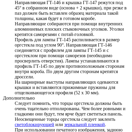
Направляющая ГТ-146 и крышка ГТ-147 режутся под
45° в собранном виде (основа + 2 крышки), при резке в
паз должен быть вставлен образец материала такой
толщины, какая будет в готовом коробе.
Направляющие собираются при помощи внутренних
алюминиевых плоских стыковочных уголков. Уголки
крепятся саморезами с потай-головкой.
Профиль для лампы ГТ-145 распиливается в размер
оргстекла под углом 90°. Направляющая
ГТ-146
соединяется с профилем для лампы
ГТ-145
и с
оргстеклом при помощи саморезов (необходимо
просверлить отверстия). Лампы устанавливаются в
профиль ГТ-145 по двум противоположным сторонам
внутри короба. По двум другим сторонам крепятся
дроссели.
На шарнирные выступы направляющих одеваются
крышки и вставляются прижимные пружины для
отщелкивающегося профиля
(52 х 30 мм).
Дополнительно
Следует помнить, что торцы оргстекла должны быть
очень тщательно отполированы. Чем более ровными и
гладкими они будут, тем ярче будет светиться панель.
Неосвещенные торцы оргстекла следует заклеить
светоблокирующей
или
зеркальной пленкой
.
При использовании печатного изображения, заднюю