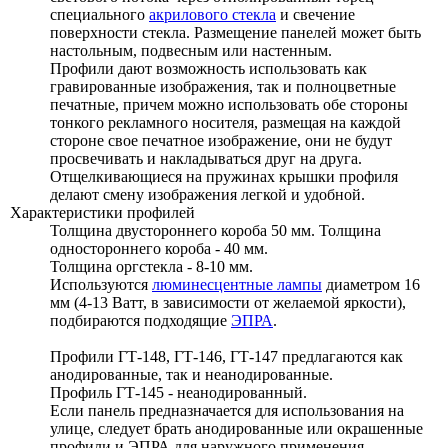
специального
акрилового стекла
и свечение
поверхности стекла. Размещение панелей может быть
настольным, подвесным или настенным.
Профили дают возможность использовать как
гравированные изображения, так и полноцветные
печатные, причем можно использовать обе стороны
тонкого рекламного носителя, размещая на каждой
стороне свое печатное изображение, они не будут
просвечивать и накладываться друг на друга.
Отщелкивающиеся на пружинах крышки профиля
делают смену изображения легкой и удобной.
Характеристики профилей
Толщина двустороннего короба 50 мм. Толщина
одностороннего короба - 40 мм.
Толщина оргстекла - 8-10 мм.
Используются
люминесцентные лампы
диаметром 16
мм (4-13 Ватт, в зависимости от желаемой яркости),
подбираются подходящие
ЭПРА
.
Профили ГТ-148, ГТ-146, ГТ-147 предлагаются как
анодированные, так и неанодированные.
Профиль ГТ-145 - неанодированный.
Если панель предназначается для использования на
улице, следует брать анодированные или окрашенные
профили и ЭПРА для наружного применения.