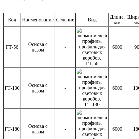
Длина,
Шири
Код
Наименование
Сечение
Вид
мм
м
Основа с
ГТ-56
-
6000
9
пазом
Основа с
ГТ-130
-
6000
13
пазом
Основа с
ГТ-180
-
6000
18
пазом