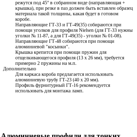
режутся
под 45°
в собранном виде (направляющая +
крышка), при резке в паз должен быть вставлен образец
материала такой толщины, какая будет в готовом
коробе.
Направляющие ГТ-33 и ГТ-49(35) собираются при
помощи уголков для профиля Nielsen (для
ГТ-33
нужны
уголки
№ 11-87,
а для
ГТ-49(35)
- уголки
№ 01-08).
Направляющие
ГТ-48
собираются при помощи
алюминиевой "косынки".
Крышка крепится при помощи пружин для
отщелкивающегося профиля
(13 х 26 мм),
требуется
примерно 2 пружины
на м.п.
Дополнительно
Для каркаса короба предлагается использовать
алюминиевую трубу
ГТ-23
(40 х 20 мм).
Профиль фурнитурный ГТ-16 рекомендуется
использовать для монтажа ламп.
Алюминиевые профили для тонких